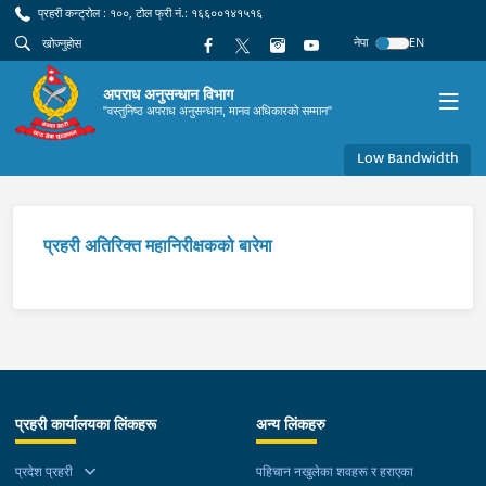
प्रहरी कन्ट्रोल : १००, टोल फ्री नं.: १६६००१४१५१६
नेपा
EN
अपराध अनुसन्धान विभाग
"वस्तुनिष्ठ अपराध अनुसन्धान, मानव अधिकारको सम्मान"
Low Bandwidth
प्रहरी अतिरिक्त महानिरीक्षकको बारेमा
प्रहरी कार्यालयका लिंकहरू
अन्य लिंकहरु
प्रदेश प्रहरी
पहिचान नखुलेका शवहरू र हराएका