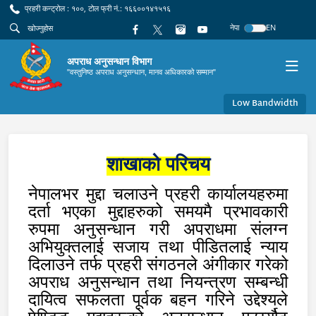
प्रहरी कन्ट्रोल : १००, टोल फ्री नं.: १६६००१४१५१६
नेपा
EN
अपराध अनुसन्धान विभाग
"वस्तुनिष्ठ अपराध अनुसन्धान, मानव अधिकारको सम्मान"
Low Bandwidth
शाखाको परिचय
नेपालभर मुद्दा चलाउने प्रहरी कार्यालयहरुमा
दर्ता भएका मुद्दाहरुको समयमै प्रभावकारी
रुपमा अनुसन्धान गरी अपराधमा संलग्न
अभियुक्तलाई सजाय तथा पीडितलाई न्याय
दिलाउने तर्फ प्रहरी संगठनले अंगीकार गरेको
अपराध अनुसन्धान तथा नियन्त्रण सम्बन्धी
दायित्व सफलता पूर्वक बहन गरिने उद्देश्यले