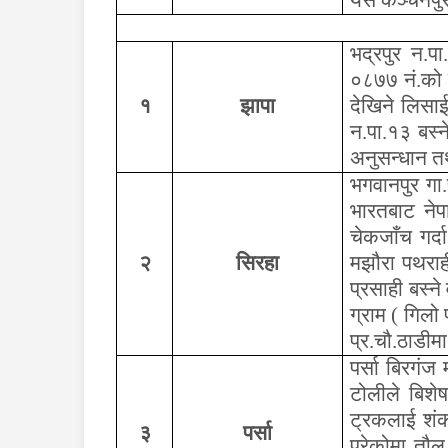
यस कञ्चनपुर 
भद्रपुर न.प
०८७७ नं.को क
१
झापा
देखिने लिसा
न.पा.१३ बस्
अनुसन्धान त
भगवानपुर गा.
भारतबाट नेप
चेकजाँच गर्द
२
सिरहा
मझौरा पथराह
प्रसाही बस्न
ग्राम ( गिलो 
प्र.चौ.ठाडीम
पर्सा बिरगंज
टोलीले बिशे
ट्रकलाई शंक
३
पर्सा
परेकोमा तौल 