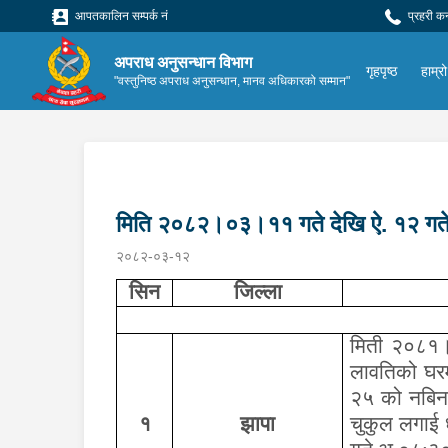
आपतकालिन सम्पर्क नं
प्रहरी क
अपराध अनुसन्धान विभाग
गृहपृष्ठ
हाम्रो
"वस्तुनिष्ठ अपराध अनुसन्धान, मानव अधिकारको सम्मान"
मिति २०८२।०३।११ गते देखि ऐ. १२ गते
२०८२-०३-१२
सिन
जिल्ला
मिती २०८१।
लावतिको घरमा
२५ को नबिन
१
झापा
चुकुल लगाई 