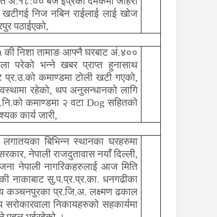
े अ.१८:०० बजे इप्रका दमकमा जाहेरी
ोली खटीगई निज नबिन राईलाई लाई खोज
रपुर पठाईएको
,
 १५ की निशा तामाङ आफ्नै घरबाट अं.४००
ला परेको भन्ने खबर प्राप्त हुनासाथ
ा.बाट प्र.उ.को कमाण्डमा टोली खटी गएको
,
स्थामा रहेको
,
थप अनुसन्धानको लागि
र.नि.को कमाण्डमा २ वटा
Dog
सहितको
्यक कार्य जारी,
र लगातयका बिभिन्न स्थानका घरहरुमा
 सरकार
,
नेपाली राजदुतावास नयाँ दिल्ली
,
 जना नेपाली नागरिकहरुलाई आज मिति
नाकाबाट सु.प.प्र.प्र.का. धनगढीका
य कञ्चनपुरका प्र.जि.अ. लक्ष्मण ढकाल
न्य सरोकारवाला निकायहरुको सहकार्यमा