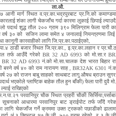
जिल्लासम्म सकुसल ल्याएको र सम्बन्धित घर ठेगानासम्म पुर्‍य
ला.औ.
ा.७ आनी मार्ग स्थित व.प्र.का.भद्रपुरबाट प्र.नि.को कमाण
ारलाई शंका लागी चेकजाँच गर्दा कारमा लुकाई छिपाई ल्याउदै
ईलो पदार्थ शुद्ध तौल २०० ग्राम ३९० मिलिग्राम फेला पारी
ने वर्ष ३० को सजिन लामा समेत ४ जनालाई नियन्त्रणमा लिई व
था कानूनी कारवाहीको लागि जि.प्र.का.पठाईएको
,
पा.४ ठाडी बजार स्थित जि.प्र.का.
,
इ.प्र.का.लहान र प्र.चौ.
ाल तर्फ आउँदै गरेको
BR
32
AD
6993 को मो.सा.र
BR
ा
BR
32
AD
6993 नं.को मो.सा.चालक देश भारत बिहार राज
ी बस्ने वर्ष ४० को राम नारायण साह
, BR
32
AK
6301 नं.क
े वर्ष २७ को राजन बाबु साहको साथबाट लागु औषध ब्राउन सुगर 
पदार्थ भएकोले प्लाष्टिक बाहेक तौल हुन बाँकी) फेला पारी दुवै 
ा ल्याई राखिएको
 म.न.पा.२१ परवानिपुर चौक स्थित प्रहरी चौकी सिर्सिया
,
पर्सा
ष सुचनाको आधारमा परवानिपुर बाट ड्राईपोट तर्फ जाँदै ग
ा लागि चेकजाँज गर्ने क्रममा उक्त ट्रकको पछाडीको ढालामा
गर्दा अं.३ क्विन्टल १७ के.जी. ५०० ग्राम रहेको र ३ के.जी