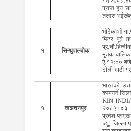
गते अ.०८:३०
प्राप्त हुन
तलास भईरहेको
भोटेकोशी गा.
मिटर पूर्व 
प्र.चौ.हिन्द
१
सिन्धुपाल्चोक
मृतक बालिक
ऐ.१२:०० बजे
टोली खटी ग
भारतको उत्त
कामगर्ने सि
KIN INDI
१
कञचनपुर
२०८२।०३।११
प्रदेश प्रमुख
ज्यू
,
जिल्ला 