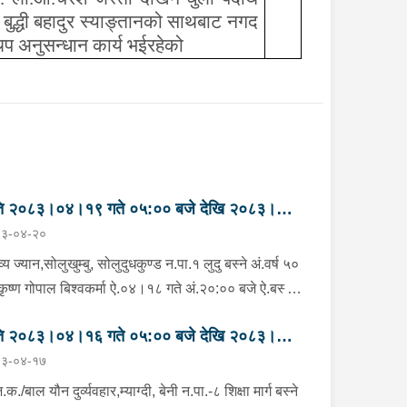
बुद्धी बहादुर स्याङ्तानको साथबाट नगद
थप अनुसन्धान कार्य भईरहेको
ति २०८३।०४।१९ गते ०५:०० बजे देखि २०८३।
३-०४-२०
।२० गते ०५:०० सम्मका मुख्य आपराधिक घटनाहरु
व्य ज्यान,सोलुखुम्बु, सोलुदुधकुण्ड न.पा.१ लुदु बस्ने अं.वर्ष ५०
कृष्ण गोपाल बिश्वकर्मा ऐ.०४।१८ गते अं.२०:०० बजे ऐ.बस्ने
को नाती अं.वर्ष २३ को निर बहादुर बिश्वकर्माको घरमा न्वारन
ति २०८३।०४।१६ गते ०५:०० बजे देखि २०८३।
ामा गएकोमा निज कृष्ण गोपाल बिश्वकर्मालाई निर बहादुर
३-०४-१७
्वकर्माले कुटपिट गरी घाइते भएको भन्ने खबर ऐ.०४।१९ गते
।१७ गते ०५:०० सम्मका मुख्य आपराधिक घटनाहरु
३:३० बजे प्र.चौ.नुनथलामा प्राप्त हुनासाथ प्र.स.नि.को
क./बाल यौन दुर्व्यवहार,म्याग्दी, बेनी न.पा.-८ शिक्षा मार्ग बस्ने