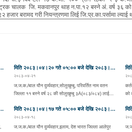
ट्रक चालक जि. मकवानपुर थाह न.पा.१२ बस्ने अं. वर्ष ३६ को 
९२ हजार बरामद गरी नियन्त्रणमा लिई जि.प्र.का.पर्सामा ल्याई 
मिति २०८३।०४।२० गते ०५:०० बजे देखि २०८३।
मि
२०८३-०४-२१
२०८
ु
०४।२१ गते ०५:०० सम्मका मुख्य आपराधिक घटनाहरु
०४
।
।
ज.ज.क./बाल यौन दुर्व्यवहार,सोलुखुम्बु, परिवर्तित नाम वतन
कर्त
जिल्ला ११ बस्ने वर्ष २८ की सोलुखुम्बु ३A(०८३/०८४) लाई
को 
को
जिल्ला ओखलढुंगा लिखु गा.पा. ५ बस्ने गुनाराज तामाङको छोरा
निज
मिति २०८३।०४।१७ गते ०५:०० बजे देखि २०८३।
मि
अं.वर्ष ३० को हेम सागर तामाङ निज महिलाको घरमा भित्र प्रबेश
पुज
२०८३-०४-१८
२०८
ो
ु
गरी जबरजस्ती करणी गर्ने प्रयास गरेको भनि मिति २०८३।४।
०४।१८ गते ०५:०० सम्मका मुख्य आपराधिक घटनाहरु
बिश
०४
ितले
१९ गते १३:००बजे पिडितले प्रहरी चौकी वाकु,सोलुखुम्बुमा
ऐ.१
।
।
,
ज.ज.क./बाल यौन दुर्व्यवहार,इलाम, देश भारत जिल्ला आलेपुर
ज.ज.