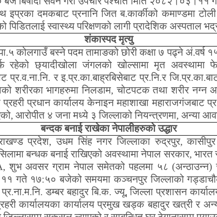
 बजे बिषादी सेवन गरी उपचार पश्चात मिति २०८२।०३।११ गत
 साथ इप्रका दमकबाट प्रनानि जित ब.कार्कीको कमाण्डमा ट
 पिडितलाई स्वास्थ्य परिक्षणको लागी प्रादेशिक अस्पताल भद्
शंकास्पद मृत्यु
पा.५ कोलगाउँ बस्ने पदम तामाङको छोरी कक्षा ७ पढ्ने अं.वर्ष
तर्फ रहेको छ्यादीखोला जंगलको खोल्सामा मृत अवस्थामा फे
ीबाट प्र.व.ना.नि. र इ.प्र.का.बाह्रबिसेबाट प्र.नि.र जि.प्र.क
ाको शरीरका भागहरुमा निलडाम
,
चोटपटक तथा शरीर नग्न अव
 प्रहरी प्रधान कार्यालय केनाइन महाशाखा महाराजगंजबाट प्
एको
,
आरोपीत ४ जना मध्ये ३ जिल्लाको नियन्त्रणमा, अन्या आवश
बन्दक बनाई राखेका नेपालीहरुको उद्धार
राखण्ड प्रदेश
,
उधम सिंह नगर जिल्लाका रुद्रपुर
,
कासीपु
लसिलामा बन्धक बनाई राखिएको अवस्थामा नेपाल सरकार
,
भारत
A,
शुभ अवसर ग्राम नेपाल समेतको पहलमा ५८ (अन्ठाउन्न)
 गते १७:५० बजेको समयमा कञ्चनपुर जिल्लाको गड्डाचौकी 
 प्र.ना.म.नि. डम्बर बहादुर बि.क. ज्यू
,
जिल्ला प्रशासन कार्याल
प्रहरी कार्यालयका कार्यालय प्रमुख खड्क बहादुर खत्री र अ