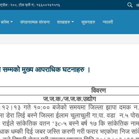
न्ट्रोल : १००, टोल फ्री नं.: १६६००१४१५१६
 बारेमा
संगठनात्मक संरचना
शाखाहरु
सूचनाहरु
ग्यालरी
 सम्मको मुख्य आपराधिक घटनाहरु ।
विवरण
ज.ज.क./ज.ज.क.उद्योग
१२।१३ गते १०:०० बजेको समयमा जिल्ला झापा दमक न.पा.
 डेरा लिई बस्ने जिल्ला ईलाम चुलाचुली गा.पा. वडा न.५ पोखर
 राईले सांकेतिक वतन
‘
३
c-
५ बस्ने बर्ष १७ कि सांकेतिक न
धाक धम्की दिई जबर जस्ति करणी गरी फरार भएकोमा निज सा