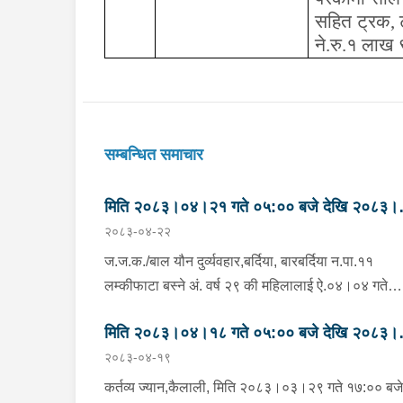
सहित ट्रक
,
ने.रु.१ लाख 
सम्बन्धित समाचार
मिति २०८३।०४।२१ गते ०५:०० बजे देखि २०८३।
२०८३-०४-२२
०४।२२ गते ०५:०० सम्मका मुख्य आपराधिक घटनाहर
।
ज.ज.क./बाल यौन दुर्व्यवहार,बर्दिया, बारबर्दिया न.पा.११
लम्कीफाटा बस्ने अं. वर्ष २९ की महिलालाई ऐ.०४।०४ गते
अं.०३:०० बजे राती सुतिरहेको अवस्थामा ऐ.बस्ने अं.वर्ष ४५ 
मिति २०८३।०४।१८ गते ०५:०० बजे देखि २०८३।
कमलराज बि.क.ले घरमा बुहारीलाई सुत्केरी व्यथा लागेकोले
२०८३-०४-१९
सहयोग गरिदिने बहाना बनाई ढोका खोल्न लगाई ज.ज.क.गरेक
०४।१९ गते ०५:०० सम्मका मुख्य आपराधिक घटनाहर
भनि ऐ.२१ गते अं.१४:३० बजे इ.प्र.का.मोतिपुर बर्दियामा पीड
।
कर्तव्य ज्यान,कैलाली, मिति २०८३।०३।२९ गते १७:०० बजे