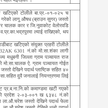
ाउने पहल भईरहेको ।
्डमा खटिएको टोलीले बा.प्र.-०१-०२५ च
 गरेको लागु औषध (ब्राउन सुगर) जस्तो
 कार चालक कार र जि.नुवाकोट वेलोरवडि
.प्र.का.भद्रपुरमा ल्याई राखिएको
,
थप
ठाडीबाट खटिएको संयुक्त प्रहरी टोलीले
32
AK
6301 नं.को मो.सा.शंका लागी
्य मधुबनी जिल्ला ग्राम पञ्चायत राज
ो मो.सा.चालक ऐ. ग्राम पञ्चायत गोईत
जस्तो देखिने पदार्थ प्लाष्टिक सहित ४०
मो.सा.सहित दुवै जनालाई नियन्त्रणमा लिई
बाट प्र.ब.ना.नि.को कमाण्डमा खटी गएको
रेको प्रदेश २-०३-००१ ख ६३४८ नं.को
 ला.औ.चरेश जस्तो देखिने पदार्थ फेला
. ला.औ.चरेश जस्तो देखिने धुलो पदार्थ