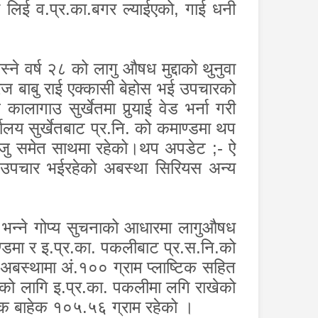
ा लिई व.प्र.का.बगर ल्याईएको
,
गाई धनी
स्ने वर्ष २८ को लागु औषध मुद्दाको थुनुवा
रज बाबु राई एक्कासी बेहोस भई उपचारको
ागाउ सुर्खेतमा पुर्‍याई वेड भर्ना गरी
ालय सुर्खेतबाट प्र.नि. को कमाण्डमा थप
ाजु समेत साथमा रहेको।थप अपडेट
;-
ऐ
खि उपचार भईरहेको अबस्था सिरियस अन्य
छ भन्ने गोप्य सुचनाको आधारमा लागुऔषध
ाण्डमा र इ.प्र.का. पकलीबाट प्र.स.नि.को
अबस्थामा अं.१०० ग्राम प्लाष्टिक सहित
नको लागि इ.प्र.का. पकलीमा लगि राखेको
्टिक बाहेक १०५.५६ ग्राम रहेको ।