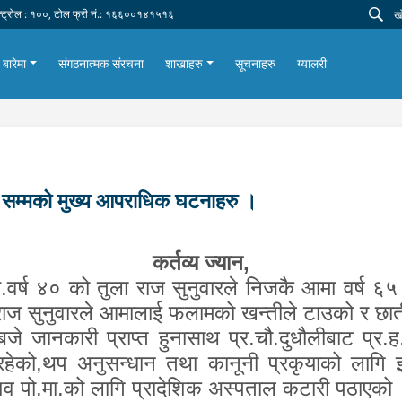
न्ट्रोल : १००, टोल फ्री नं.: १६६००१४१५१६
 बारेमा
संगठनात्मक संरचना
शाखाहरु
सूचनाहरु
ग्यालरी
सम्मको मुख्य आपराधिक घटनाहरु ।
कर्तव्य ज्यान,
ं.वर्ष ४० को तुला राज सुनुवारले निजकै आमा वर्ष ६
राज सुनुवारले आमालाई फलामको खन्तीले टाउको र छाती
जे जानकारी प्राप्त हुनासाथ प्र.चौ.दुधौलीबाट प्र
रहेको
,
थप अनुसन्धान तथा कानूनी प्रकृयाको लागि इ‍
 शव पो.मा.को लागि प्रादेशिक अस्पताल कटारी पठाएको