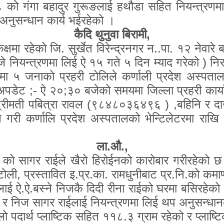
 ४८ को गंगा बहादुर गुरूङलाई हथौडा सहित नियन्त्रणम
अनुसन्धान कार्य भईरहेको ।
कैदि थुनुवा बिरामी,
्षमा रहेको जि. सुर्खेत विरेन्द्रनगर न..पा. १२ नेवारे ब
े नियन्त्रणमा लिई ऐ १५ गते ५ दिन म्याद गरेको ) नि
ा ५ जनाको प्रहरी टोलिले कर्णाली प्रदेश अस्पताल काल
अपडेट
;-
ऐ २०
;
३० बजेको समयमा जिल्ला प्रहरी कार्य
श्रीमती पबित्रा रावल (९८४८०३६४९६ )
,
बहिनि र द
न गरी कर्णालि प्रदेश अस्पतालको भेन्टिलेटरमा रा
ला.औ.,
३० को सागर राईले खैरो हिरोईनको कारोबार गरीरहेको 
टोली
,
प्रस्तावित इ.प्र.का. रामधुनीबाट प्र.नि.को कम
ाई ऐ.ऐ.बस्ने निजकै दिदी रीना राईको घरमा बसिरहेको 
र्थ र निज सागर राईलाई नियन्त्रणमा लिई थप अनुसन्धा
लो पदार्थ प्लाष्टिक सहित ११८.३ ग्राम रहेको र प्लाष