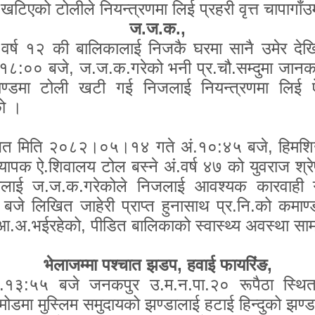
खटिएको टोलीले नियन्त्रणमा लिई प्रहरी वृत्त चापागाँ
ज.ज.क.,
े वर्ष १२ की बालिकालाई निजकै घरमा सानै उमेर देख
१८:०० बजे
,
ज.ज.क.गरेको भनी प्र.चौ.सम्दुमा जानका
कमाण्डमा टोली खटी गई निजलाई नियन्त्रणमा लि
को ।
थित मिति २०८२।०५।१४ गते अं.१०:४५ बजे
,
हिमश
ापक ऐ.शिवालय टोल बस्ने अं.वर्ष ४७ को युवराज श्रेष
िकालाई ज.ज.क.गरेकोले निजलाई आवश्यक कारवाही ग
 बजे लिखित जाहेरी प्राप्त हुनासाथ प्र.नि.को क
प आ.अ.भईरहेको
,
पीडित बालिकाको स्वास्थ्य अवस्था साम
भेलाजम्मा पश्चात झडप
,
हवाई फायरिंङ,
१३:५५ बजे जनकपुर उ.म.न.पा.२० रूपैठा स्थित 
 मोडमा मुस्लिम समुदायको झण्डालाई हटाई हिन्दुको झण्ड