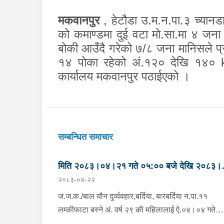
मकवानपुर
,
हेटौडा उ.म.न.पा.३ च्यानडा
को कमाण्डमा दुई वटा मो.सा.मा ४ जना जा
बोकी आउँदै गरेको ७/८ जना मानिसले प्
१४ पोका रहेको अं.१२० देखि १४०
कार्यालय मकवानपुर पठाईएको ।
सम्बन्धित समाचार
मिति २०८३।०४।२१ गते ०५:०० बजे देखि २०८३।
२०८३-०४-२२
०४।२२ गते ०५:०० सम्मका मुख्य आपराधिक घटनाहर
।
ज.ज.क./बाल यौन दुर्व्यवहार,बर्दिया, बारबर्दिया न.पा.११
लम्कीफाटा बस्ने अं. वर्ष २९ की महिलालाई ऐ.०४।०४ गते
अं.०३:०० बजे राती सुतिरहेको अवस्थामा ऐ.बस्ने अं.वर्ष ४५ 