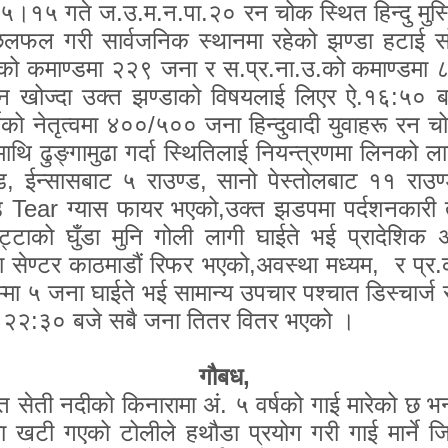
५ गते ज.उ.म.न.पा.२० रन चोक स्थित हिन्दु मुस्ल
 छलफल गरी सार्वजनिक स्थानमा रहेको झण्डा हटाई सो 
.उ.को कमाण्डमा २२९ जना र स.प्र.ना.उ.को कमाण्डम
न खोज्दा उक्त झण्डाको विषयलाई लिएर ऐ.१६:५० बजेब
र्वेको नेतृत्वमा ४००/५०० जना हिन्दुवादी युवाहरू र
ाथि ढुङ्गामुढा गर्दा स्थितिलाई नियन्त्रणमा लिनको ल
ड
,
ईन्सासबाट ५ राउण्ड
,
सानो पेस्तोलबाट ११ राउण
्ड
Tear
ग्यास फायर भएको
,
उक्त झडपमा पर्दशनकारी त
ुट्टाको घुँडा मुनि गोली लागी घाईते भई प्रादेश
 सेण्टर काठमाडौं रिफर भएको
,
अवस्था मध्यम
,
र प्र
मा ५ जना घाईते भई सामान्य उपचार पश्चात डिस्चार्
 ऐ. २२:३० बजे सबै जना तितर वितर भएको ।
गौबध,
त सेती नदीको किनारामा अं. ५ वर्षको गाई मारेको छ भन्न
्डमा खटी गएको टोलीले हथौडा प्रयोग गरी गाई मार्न