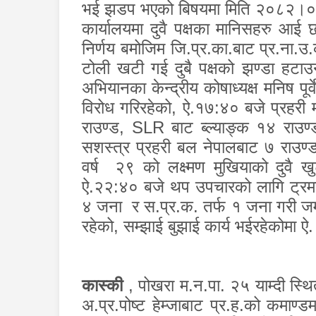
भई झडप भएको बिषयमा मिति २०८२।०५।१
कार्यालयमा दुवै पक्षका मानिसहरु आई
निर्णय बमोजिम जि.प्र.का.बाट प्र.ना
टोली खटी गई दुबै पक्षको झण्डा हटाउ
अभियानका केन्द्रीय कोषाध्यक्ष मनिष पू
विरोध गरिरहेको
,
ऐ.१७:४० बजे प्रहरी म
राउण्ड
, SLR
बाट ब्ल्याङ्क १४ राउण्
सशस्त्र प्रहरी बल नेपालबाट ७ राउण
वर्ष २९ को लक्ष्मण मुखियाको दुवै ख
ऐ.२२:४० बजे थप उपचारको लागि ट्रमा
४ जना र स.प्र.क. तर्फ १ जना गरी जम्
रहेको
,
सम्झाई बुझाई कार्य भईरहेकोमा
कास्की
,
पोखरा म.न.पा. २५ याम्दी स्थि
अ.प्र.पोष्ट हेम्जाबाट प्र.ह.को कमाण