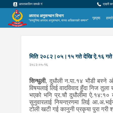
आपतकालिन सम्पर्क नं
प्रहरी क
अपराध अनुसन्धान विभाग
गृहपृष्ठ
हाम्रो
"वस्तुनिष्ठ अपराध अनुसन्धान, मानव अधिकारको सम्मान"
मिति २०८२।०५।१५ गते देखि ऐ.१६ गते 
२०८२-०५-१६
सिन्धुली
,
दुधौली न.पा.१४ भौडी बस्ने अ
विषयलाई लिई वादविवाद हुँदा निज तुला 
भएको भनि प्र.चौ दुधौलीमा ऐ.१४:१० ब
सुनुवारलाई नियन्त्रणमा लिई आ.अ.भई
टोली खटी गई कानुनी प्रकृया पुरा गरी