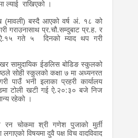
उमा ल्याई राखिएको ।
ि (मावली) बस्दै आएको वर्ष अं. १८ को
री गराउनासाथ प्र.चौ.सम्दुबाट प्र.ह. र
ई ऐ.१५ गते ५ दिनको म्याद थप गरी
िखर सामुदायिक ईङलिस बोडिङ स्कुलको
्ठले सोही स्कुलको कक्षा ७ मा अध्यनरत
री पाउँ भनी इलाका प्रहरी कार्यालय
माण्डमा टोली खटी गई ऐ.२०:३० बजे निज
ान्य रहेको ।
रन चोकमा श्री गणेश पुजाको मुर्ती
ा लगाएको विषयमा दुवै पक्ष विच वादविवाद