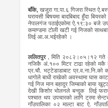
बाँके
,
खजुरा गा.पा.६ गिजरा स्थित ऐ.बस्न
घरायसी बिषयमा बादबिबाद हुँदा बियर
नेपालगंज पठाईएकोमा ऐ.१९:३० बजे उपचा
कमाण्डमा टोली खटी गई निजको साथबाट
लिई आ.अ.भईरहेको ।
ललितपुर
,
मिति २०८२।०५।१२ गते अ
नजिकै अं.१०० मिटर टाढा रहेको मकै ब
प्र.चौ. भट्टेडाडाबाट प्र.व.ना.नि.को क
धागोले बाधी राखेको अवस्थामा घास काटन
गई निज मान बहादुर जिम्बाको बाया खुट्
देखी किशोर भोलनले बन्दुक लिई फरा
पश्चात थप उपचारको लागि ट्रमा सेन्ट
गाँउपालिका ०२ माल्टा बाट ऐ. गाँउपा