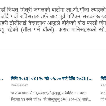
डाँ स्थित भित्री जंगलको बाटोमा ला.औ.गाँजा ल्याएको 
ँदै गर्दा राक्सिराङ तर्फ बाट पूर्व पश्चिम सडक खण्
रहरी टोलीलाई देख्नासाथ आफुले बोकेको बोरा फाली जंग
kg
रहेको (तौल गर्न बाँकी)
,
फरार मानिसहरूको खो.
मिति २०८३।०४।२० गते ०५:०० बजे देखि २०८३।
मि
२०८३-०४-२१
२०८
ु
०४।२१ गते ०५:०० सम्मका मुख्य आपराधिक घटनाहरु
०४
।
।
ज.ज.क./बाल यौन दुर्व्यवहार,सोलुखुम्बु, परिवर्तित नाम वतन
कर्त
जिल्ला ११ बस्ने वर्ष २८ की सोलुखुम्बु ३A(०८३/०८४) लाई
को 
को
जिल्ला ओखलढुंगा लिखु गा.पा. ५ बस्ने गुनाराज तामाङको छोरा
निज