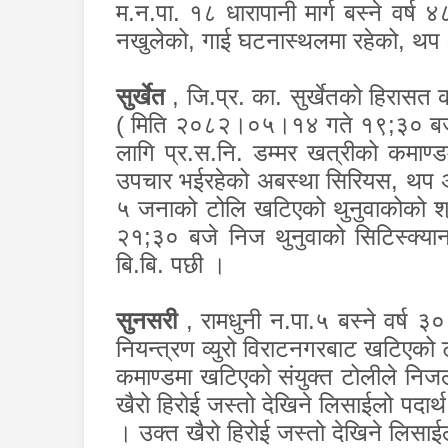
म.न.पा. १८ धारापानी मार्ग बस्ने वर्ष
नखुलेको
,
गाई घटनास्थलमा रहेको
,
थप 
सुर्खेत
,
जि.प्र. का. सुर्खेतको हिरासत कक
( मिति २०८२।०५।१४ गते १९
;
३० बज
लागि प्र.स.नि. डम्मर खत्रीको कमाण्डम
उपचार भईरहेको अबस्था सिरियस
,
थप 
५ जनाको टोलि खटिएको थुनुवाकोको 
२१
;
३० बजे निज थुनुवाको सिटिस्क्या
बि.बि. पछी ।
सुनसरी
,
रामधुनी न.पा.५ बस्ने वर्ष 
नियन्त्रण व्युरो विराटनगरबाट खटिएको 
कमाण्डमा खटिएको संयुक्त टोलीले निजल
खैरो हिरोई जस्तो देखिने लिसाईलो पदा
। उक्त खैरो हिरोई जस्तो देखिने लिसाई