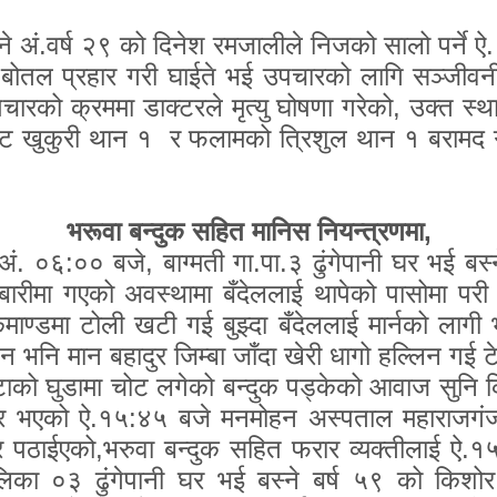
े अं.वर्ष २९ को दिनेश रमजालीले निजको सालो पर्ने ऐ. 
को बोतल प्रहार गरी घाईते भई उपचारको लागि सञ्ज
रको क्रममा डाक्टरले मृत्यु घोषणा गरेको
,
उक्त स्थ
 खुकुरी थान १ र फलामको त्रिशुल थान १ बरामद ग
भरूवा बन्दुक सहित मानिस नियन्त्रणमा,
ं. ०६:०० बजे
,
बाग्मती गा.पा.३ ढुंगेपानी घर भई ब
ारीमा गएको अवस्थामा बँदेललाई थापेको पासोमा परी घ
माण्डमा टोली खटी गई बुझ्दा बँदेललाई मार्नको लागी भ
 भनि मान बहादुर जिम्बा जाँदा खेरी धागो हल्लिन गई
टाको घुडामा चोट लगेको बन्दुक पड्केको आवाज सुनि क
र भएको ऐ.१५:४५ बजे मनमोहन अस्पताल महाराजगंज 
र पठाईएको
,
भरुवा बन्दुक सहित फरार व्यक्तीलाई ऐ.१
लिका ०३ ढुंगेपानी घर भई बस्ने बर्ष ५९ को किशोर