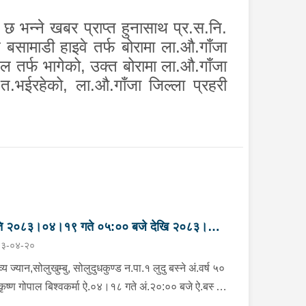
छ भन्ने खबर प्राप्त हुनासाथ प्र.स.नि.
ड बसामाडी हाइवे तर्फ बोरामा ला.औ.गाँजा
ल तर्फ भागेको
,
उक्त बोरामा ला.औ.गाँजा
त.भईरहेको
,
ला.औ.गाँजा जिल्ला प्रहरी
ति २०८३।०४।१९ गते ०५:०० बजे देखि २०८३।
३-०४-२०
।२० गते ०५:०० सम्मका मुख्य आपराधिक घटनाहरु
व्य ज्यान,सोलुखुम्बु, सोलुदुधकुण्ड न.पा.१ लुदु बस्ने अं.वर्ष ५०
कृष्ण गोपाल बिश्वकर्मा ऐ.०४।१८ गते अं.२०:०० बजे ऐ.बस्ने
को नाती अं.वर्ष २३ को निर बहादुर बिश्वकर्माको घरमा न्वारन