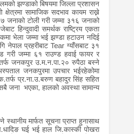
िमको झण्डाको बिषयमा जिल्ला प्रशासन
क्षेत्रमा सामाजिक सदभाव कायम राख्ने
ा ८७ जनाको टोली गरी जम्मा ३१६ जनाको
ाट हिन्दुवादी समर्थक राष्ट्रिय एकता
न चोकमा भेला जम्मा भई झण्डा हटाउन नदिई
ागि नेपाल प्रहरीबाट
Tear
ग्याँसबाट ३१
्ड गरी जम्मा ६१ राउण्ड हवाई फायर र
र्फ जनकपुर उ.म.न.पा.२० रुपैठा बस्ने
िक अस्पताल जनकपुरमा उपचार भईरहेकोमा
.क.तर्फ प्र.ना.उ.बरुण बहादुर सिंह सहित
ज सबै जना भएका
,
हालको अवस्था सामान्य
े स्थानीय मार्फत सूचना प्राप्त हुनासाथ
े जि.धादिङ घई भई हाल जि.कास्की पोखरा