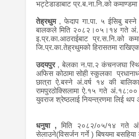
भट्टेडाडाबाट प्र.ब.ना.नि.को कमाण्डमा 
तेह्रथुम
,
फेदाप गा.पा. ५ ईसिबु बस्न
बालकले मिति २०८२।०५।१४ गते अं.
इ.प्र.का.आठराईबाट प्र.स.नि.को 
जि.प्र.का.तेह्रथुमको हिरासतमा राखिए
उदयपुर
,
बेलका न.पा.२ कंचनजघा स्
अफिस कोठामा सोही स्कुलका प्रधानाध्य
छात्रा ऐ.बस्ने अं.वर्ष १४ की बाल
रामपुरठोक्सिलामा ऐ.१५ गते अं.१८:००
युवराज श्रेष्ठलाई नियन्त्रणमा लिई थ
धनुषा
,
मिति २०८२/०५/१४ गते अं.
सेलाउने(विसर्जन गर्ने ) बिषयमा बसहिया