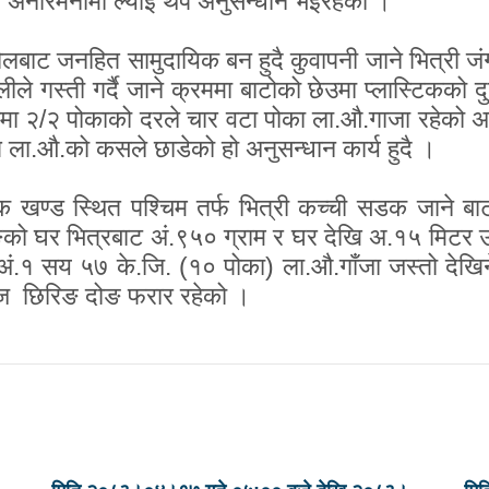
का अनारमनीमा ल्याई थप अनुसन्धान भईरहेको ।
ोलबाट जनहित सामुदायिक बन हुदै कुवापनी जाने भित्री जं
गस्ती गर्दै जाने क्रममा बाटोको छेउमा प्लास्टिकको दुई
 बोरामा २/२ पोकाको दरले चार वटा पोका ला.औ.गाजा रहेको 
 ला.औ.को कसले छाडेको हो अनुसन्धान कार्य हुदै ।
 खण्ड स्थित पश्चिम तर्फ भित्री कच्ची सडक जाने बाटो
ङको घर भित्रबाट अं.९५० ग्राम र घर देखि अ.१५ मिटर उत्
अं.१ सय ५७ के.जि. (१० पोका) ला.औ.गाँजा जस्तो देखिने 
निज छिरिङ दोङ फरार रहेको ।