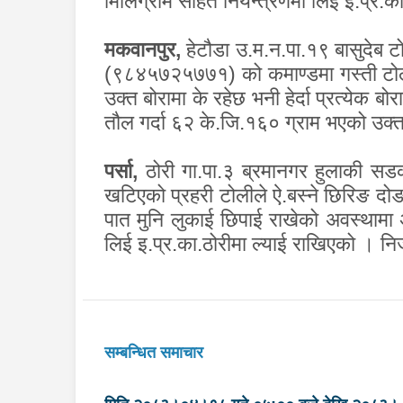
मिलिग्राम सहित नियन्त्रणमा लिई इ.प्र.
मकवानपुर
,
हेटौडा उ.म.न.पा.१९ बासुदेब ट
(९८४५७२५७७१) को कमाण्डमा गस्ती टोलीले 
उक्त बोरामा के रहेछ भनी हेर्दा प्रत्येक
तौल गर्दा ६२ के.जि.१६० ग्राम भएको उक्त
पर्सा
,
ठोरी गा.पा.३ ब्रमानगर हुलाकी सडक
खटिएको प्रहरी टोलीले ऐ.बस्ने छिरिङ दो
पात मुनि लुकाई छिपाई राखेको अवस्थामा 
लिई इ.प्र.का.ठोरीमा ल्याई राखिएको । 
सम्बन्धित समाचार