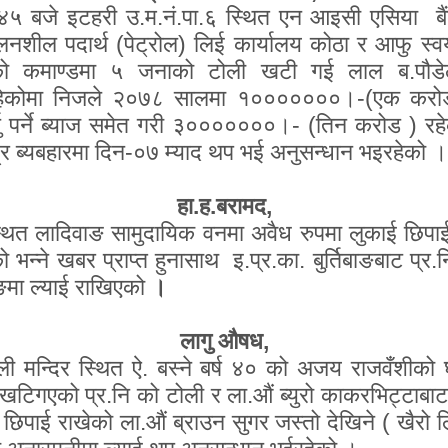
बजे इटहरी उ.म.नं.पा.६ स्थित एन आइसी एसिया बैं
वलनशील पदार्थ (पेट्रोल) लिई कार्यालय कोठा र आफु स्वय
.नि.को कमाण्डमा ५ जनाको टोली खटी गई लाल ब.पौड
 भईरहेकोमा निजले २०७८ सालमा १०००००००।-(एक करो
ु पर्ने ब्याज समेत गरी ३०००००००।- (तिन करोड ) रह
र ब्यबहारमा दिन-०७ म्याद थप भई अनुसन्धान भइरहेको ।
हा.ह.बरामद
,
थित लादिवाङ सामुदायिक वनमा अवैध रुपमा लुकाई छिपाई 
ो भन्ने खबर प्राप्त हुनासाथ इ.प्र.का. बुर्तिबाङबाट प्
ुङमा ल्याई राखिएको
।
लागु औषध
,
ाली मन्दिर स्थित ऐ. बस्ने बर्ष ४० को अजय राजवँशीको 
िगएको प्र.नि को टोली र ला.औं ब्युरो काकरभिट्टाबाट
छिपाई राखेको ला.औं ब्राउन सुगर जस्तो देखिने ( खैरो 