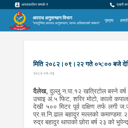
आपतकालिन सम्पर्क नं
प्रहरी क
अपराध अनुसन्धान विभाग
गृहपृष्ठ
हाम्रो
"वस्तुनिष्ठ अपराध अनुसन्धान, मानव अधिकारको सम्मान"
मिति २०८२।०९।२२ गते ०५:०० बजे देख
२०८२-०९-२३
दैलेख
,
दुल्लु न.पा.१२ खत्रिटोल बस्ने वर
उचाइ अं.५ फिट
,
शरिर मोटो
,
कालो कपाल 
देखी ५०० मिटर पूर्व दक्षिण तर्फ लगी ज
प्र.स.नि.ढाल बहादुर मल्लको कमाण्डमा 
रुद्र बहादुर थापाको छोरा बर्ष २३ को भुपेन