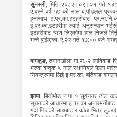
सुनसरी
,
मिति २०८२।०९।२१ गते १३:४५ 
ऐ.बस्ने वर्ष ५७ को लाल ब.पौडेलले प्रज्
हुनासाथ इ.प्र.का.इटहरीबाट प्र.ना
इ.प्र.का.इटहरीमा ल्याई अनुसन्धान
इटहरीबाट ऋण लिएकोमा हाल निजले तिर्न
भन्ने बुझिएको
,
ऐ.२२ गते १७:०० बजे अभद्
बागलुङ
,
तमानखोला गा.पा.-२ लादिवाङ स्
भरुवा बन्दुक ५ नाल स्थानियले फेला पारेक
नियन्त्रणमा लिई इ.प्र.का. बुर्तिबाङ बागल
झापा
,
बिर्तामोड न.पा १ सुर्यनगर टोल क
सूचनाको आधारमा इ.प्र.का अनारमनीबाट खट
गर्दा निजको साथबाट र कोठा भित्र लुकाई 