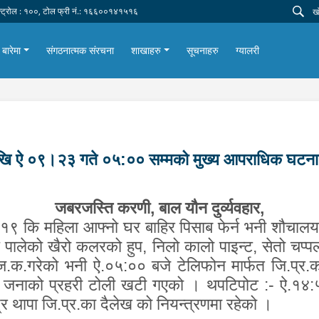
न्ट्रोल : १००, टोल फ्री नं.: १६६००१४१५१६
 बारेमा
संगठनात्मक संरचना
शाखाहरु
सूचनाहरु
ग्यालरी
ि ऐ ०९।२३ गते ०५:०० सम्मको मुख्य आपराधिक घटना
जबरजस्ति करणी
,
बाल यौन दुर्व्यवहार
,
्ष १९ कि महिला आफ्नो घर बाहिर पिसाब फेर्न भनी शौचालय
पालेको खैरो कलरको हुप
,
निलो कालो पाइन्ट
,
सेतो चप्प
.ज.क.गरेको भनी ऐ.०५:०० बजे टेलिफोन मार्फत जि.प्र.
२ जनाको प्रहरी टोली खटी गएको । थपटिपोट :- ऐ.१४:५० 
्द्र थापा जि.प्र.का दैलेख को नियन्त्रणमा रहेको ।