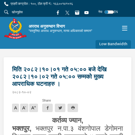
प्रहरी कन्ट्रोल : १००, टोल फ्री नं.: १६६००१४१५१६
नेपा
EN
अपराध अनुसन्धान विभाग
"वस्तुनिष्ठ अपराध अनुसन्धान, मानव अधिकारको सम्मान"
Low Bandwidth
मिति २०८२।१०।०१ गते ०५:०० बजे देखि
२०८२।१०।०२ गते ०५:०० सम्मको मुख्य
आपराधिक घटनाहरु ।
२०८२-१०-०२
Share
-
+
A
A
A
कर्तव्य ज्यान
,
भक्तपुर,
भक्तपुर न.पा.३ वंशगोपाल डेगोमना