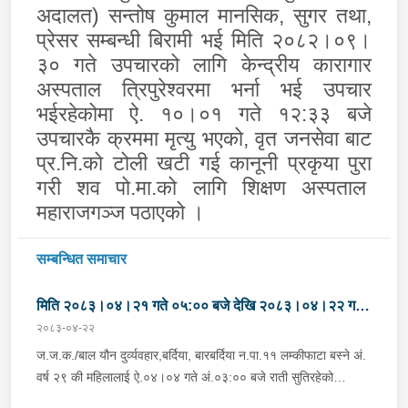
अदालत) सन्तोष कुमाल मानसिक
,
सुगर तथा
,
प्रेसर सम्बन्धी बिरामी भई मिति २०८२।०९।
३० गते उपचारको लागि केन्द्रीय कारागार
अस्पताल त्रिपुरेश्वरमा भर्ना भई उपचार
भईरहेकोमा ऐ. १०।०१ गते १२:३३ बजे
उपचारकै क्रममा मृत्यु भएको
,
वृत जनसेवा बाट
प्र.नि.को टोली खटी गई कानूनी प्रकृया पुरा
गरी शव पो.मा.को लागि शिक्षण अस्पताल
महाराजगञ्ज पठाएको ।
सम्बन्धित समाचार
मिति २०८३।०४।२१ गते ०५:०० बजे देखि २०८३।०४।२२ गते
२०८३-०४-२२
०५:०० सम्मका मुख्य आपराधिक घटनाहरु ।
ज.ज.क./बाल यौन दुर्व्यवहार,बर्दिया, बारबर्दिया न.पा.११ लम्कीफाटा बस्ने अं.
वर्ष २९ की महिलालाई ऐ.०४।०४ गते अं.०३:०० बजे राती सुतिरहेको
अवस्थामा ऐ.बस्ने अं.वर्ष ४५ को कमलराज बि.क.ले घरमा बुहारीलाई सुत्केरी