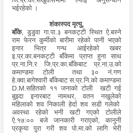
जि.प्र.का.संखुवासभामा ल्याई अनुसन्धान
भईरहेको ।
शंकास्पद मृत्यु
,
बाँके
, डुडुवा गा.पा.३ बनकट्टी स्थित ऐ.बस्ने
राम फेरन कुर्मीको बारीमा रहेको पानी भएको
इनार भित्र गन्ध आईरहेको खबर
इ.प्र.का.बनकट्टी बाँकेमा प्राप्त हुना साथ
प्र.ना.नि.र जि.प्र.का.बाँकेबाट प्र.ना.उ.को
कमाण्डमा टोली तथा ३० नं.गण
हे.क्वा.बागेश्वारी बाँकेबाट स.प्र.नि.को कमाण्डमा
D.M.
सहितको ११ जनाको टोली खटी गई
बुझ्दा इनारबाट नामथर
,
वतन नखुलेको
महिलाको शव निकाली हेर्दा शव सडी गलेको
अवस्था रहेको भनी खटी गएको टोलीले
ऐ.१७:०० बजे जानकारी गराएको
,
कानुनी
प्रकृया पुरा गरी शव पो.मा.को लागि भेरी