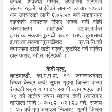
बगेको
,
अवस्था गम्भीर
,
उपचारमा श्रीमती
संलग्न रहेको
,
घाईतेको सामान्य उपचार पश्चात
थप उपचारको लागि ऐ.०२:५० बजे मकवानपुर
सहकारी अस्पताल रिफर भएको भनी सोही
अस्पतालमा खटीएको प्र.क.मार्फत
इ.प्र.का.मकवानपुरगढी खबर प्राप्त हुनासाथ
इ.प्र.का.मकवानपुरगढीबाट प्र.स.नि.को
कमाण्डमा टोली खटी गएको
,
कुटपिट गर्ने मानिस
हाल फरार
,
खो.त.भईरहेको ।
कैदी मृत्यु
,
काठमाण्डौ
, का.म.न.पा. ११ जगन्नाथदेवल
स्थित केन्द्र बन्दी सुधार गृहमा जिल्ला पाल्पा
रैनादेवी छहरा गा.पा.०१ स्थायी वतन भएका वर्ष
२९ को कर्तव्य ज्यान मुद्दाका कैदी (कारागार
दाखिला मिति :- २०८२।०२।२७ गते
,
सजाय
:- २५ वर्ष मुद्दा चलाउने निकाय:- गुल्मी जिल्ला