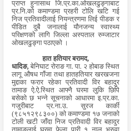
प्राप्त हुनासाथ जि.प्र.का.ओखलढुङ्गाबाट
प्र.नि.को कमाण्डमा प्रहरी टोलि खटि गई
निज प्रतिवादीलाई नियन्त्रणमा लिई पीडक र
पीडित दुबै जनालाई यौनजन्य स्वास्थ्य
परिक्षणको लागि जिल्ला अस्पताल रुम्जाटार
ओखलढुङ्गा पठाएको
।
हात हतियार बरामद
,
धादिङ,
बेनिघाट रोराङ गा. पा. २ होबाङ स्थित
लागू औषध गाँजा तथा हातहतियार खरखजना
मुद्दाका फरार रहेका प्रतिवादी विर बहादुर
तामाङ ऐ.ऐ.स्थित आफ्नै घरमा लुकि छिपि
बसेको छ भन्ने सूचनाको आधारमा इ.प्र.का.
गजुरीबाट प्र.ना.उ. सुरज कार्की
(९८५१२९८३००) को कमाण्डमा १७ जनाको
टोली खटी जाँदा निज प्रतिवादी विर बहादुर
तामाङलाई घरमा फेला पारी १ नाल भरुवा