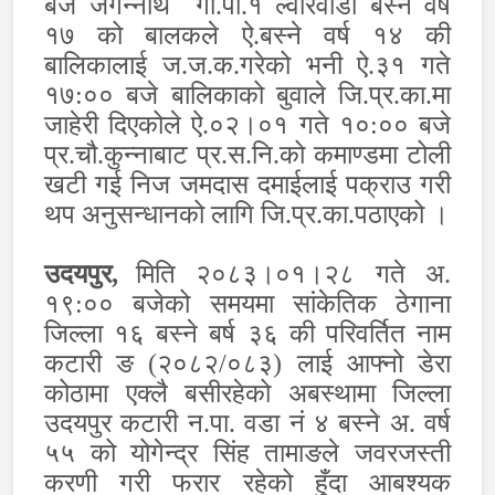
बजे जगन्नाथ गा.पा.१ ल्वारवाडा बस्ने वर्ष
१७ को बालकले ऐ.बस्ने वर्ष १४ की
बालिकालाई ज.ज.क.गरेको भनी ऐ.३१ गते
१७:०० बजे बालिकाको बुवाले जि.प्र.का.मा
जाहेरी दिएकोले ऐ.०२।०१ गते १०:०० बजे
प्र.चौ.कुन्नाबाट प्र.स.नि.को कमाण्डमा टोली
खटी गई निज जमदास दमाईलाई पक्राउ गरी
थप अनुसन्धानको लागि जि.प्र.का.पठाएको
।
उदयपुर,
मिति २०८३।०१।२८ गते अ.
१९:०० बजेको समयमा सांकेतिक ठेगाना
जिल्ला १६ बस्ने बर्ष ३६ की परिवर्तित नाम
कटारी ङ (२०८२/०८३) लाई आफ्नो डेरा
कोठामा एक्लै बसीरहेको अबस्थामा जिल्ला
उदयपुर कटारी न.पा. वडा नं ४ बस्ने अ. वर्ष
५५ को योगेन्द्र सिंह तामाङले जवरजस्ती
करणी गरी फरार रहेको हुँदा आबश्यक