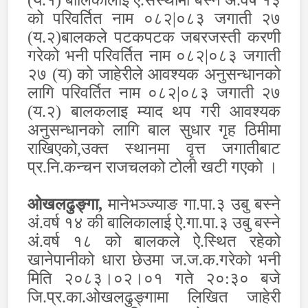
(य.१) बालिकालाइ ऐ.संस्थामा बस्ने अं.वर्ष १३
को परिवर्तित नाम ०८२
|
०८३ जगाती २७
(य.२)बालकले पटकपटक जबरजस्ती करणी
गरेको भनी परिवर्तित नाम ०८२
|
०८३ जगाती
२७ (य) को जाहेरीले आवश्यक अनुसन्धानको
लागि परिवर्तित नाम ०८२
|
०८३ जगाती २७
(य.२) बालकलाइ म्याद थप गरी आवश्यक
अनुसन्धानको लागि बाल सुधार गृह ठिमीमा
राखिएको
,
उक्त स्थानमा वृत्त जगातीबाट
प्र.नि.कन्चन राजचलको टोली खटी गएको ।
ओखलढुङ्गा,
मानेभञ्ज्याङ गा.पा.३ उबु बस्ने
अं.वर्ष १४ की बालिकालाई ऐ.गा.पा.३ उबु बस्ने
अं.वर्ष १८ को बालकले ऐ.स्थित रहेको
खानेपानीको धारा छेउमा ज.ज.क.गरेको भनी
मिति २०८३।०२।०१ गते २०:३० बजे
जि.प्र.का.ओखलढुङ्गामा लिखित जाहेरी