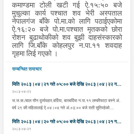
कमाण्डमा टोली खटी गई ऐ.१५:५० बजे
मुचुल्का कार्य पश्चात शव भेरी अस्पताल
नेपालगंज बाँके पो.मा.को लागि पठाईएकोमा
ऐ.१६:२० बजे पो.मा.पश्चात मृतकको छोरा
रोशन बुढाथोकीको शव बुझी दाहसंस्कारको
लागि जि.बाँके कोहलपुर न.पा.११ शवदाह
गृहमा लिई गएको ।
सम्बन्धित समाचार
मिति २०८३।०४।२१ गते ०५:०० बजे देखि २०८३।०४।२२ गते
२०८३-०४-२२
०५:०० सम्मका मुख्य आपराधिक घटनाहरु ।
ज.ज.क./बाल यौन दुर्व्यवहार,बर्दिया, बारबर्दिया न.पा.११ लम्कीफाटा बस्ने अं.
वर्ष २९ की महिलालाई ऐ.०४।०४ गते अं.०३:०० बजे राती सुतिरहेको
अवस्थामा ऐ.बस्ने अं.वर्ष ४५ को कमलराज बि.क.ले घरमा बुहारीलाई सुत्केरी
मिति २०८३।०४।२० गते ०५:०० बजे देखि २०८३।०४।२१ गते
व्यथा लागेकोले सहयोग गरिदिने बहाना बनाई ढोका खोल्न लगाई ज.ज.क.गरेको
भनि ऐ.२१ गते अं.१४:३० बजे इ.प्र.का.मोतिपुर बर्दियामा पीडितले जाहेरी दिए
२०८३-०४-२१
०५:०० सम्मका मुख्य आपराधिक घटनाहरु ।