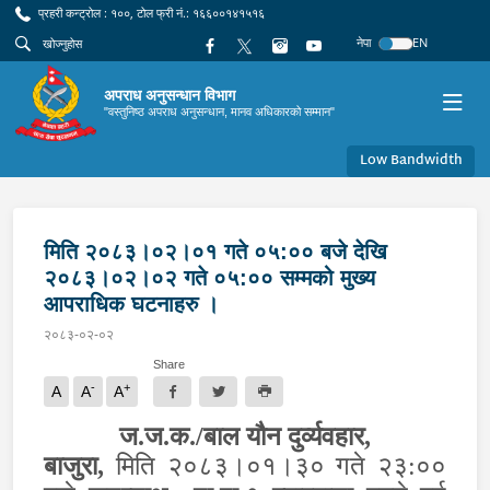
प्रहरी कन्ट्रोल : १००, टोल फ्री नं.: १६६००१४१५१६
नेपा
EN
अपराध अनुसन्धान विभाग
"वस्तुनिष्ठ अपराध अनुसन्धान, मानव अधिकारको सम्मान"
Low Bandwidth
मिति २०८३।०२।०१ गते ०५:०० बजे देखि
२०८३।०२।०२ गते ०५:०० सम्मको मुख्य
आपराधिक घटनाहरु ।
२०८३-०२-०२
Share
-
+
A
A
A
ज.ज.क./बाल यौन दुर्व्यवहार
,
बाजुरा,
मिति २०८३।०१।३० गते २३:००