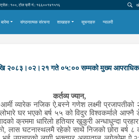
न्ट्रोल : १००, टोल फ्री नं.: १६६००१४१५१६
 बारेमा
संगठनात्मक संरचना
शाखाहरु
सूचनाहरु
ग्यालरी
खि २०८३।०२।२१ गते ०५:०० सम्मको मुख्य आपराधिक
कर्तव्य ज्यान
,
 आर्मी व्यारेक नजिक ऐ.बस्ने गणेश लक्ष्मी प्रजापतीको 
लोभारे घर भएको बर्ष ५५ को विदुर विश्वकर्माले आफ्नै ड
दको क्रममा धारिलो हतियार खुकुरी अन्धाधुन्दा प्रह
को
,
लास घटनास्थलमै रहेको साथै निजको छोरा बर्ष ८ को
ईते भई उपचारको लागी भक्तपुर अस्पताल लगेकोमा ऐ.२१