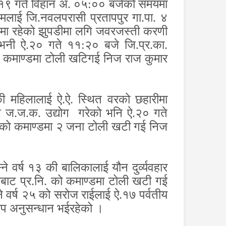
१९ गते विहान अं. ०५:०० बजेको समयमा
ा मलाई जि.नवलपरासी प्रतापपुर गा.पा. ४
ेउमा रहेको झुपडीमा लगि जवरजस्ती करणी
भनी ऐ.२० गते ११:२० बजे जि.प्र.का.
को कमाण्डमा टोली खटिगई निज राज कुमार
ी महिलालाई ऐ.ऐ. स्थित वरको छहारीमा
ले ज.ज.क. उद्योग गरेको भनि ऐ.२० गते
ि. को कमाण्डमा २ जना टोली खटी गई निज
र्ष १३ की बालिकालाई यौन दुर्व्यवहार
ारबाट प्र.नि. को कमाण्डमा टोली खटी गई
 वर्ष २५ को सरोज राईलाई ऐ.१७ पर्वतीय
 थप अनुसन्धान भईरहेको ।