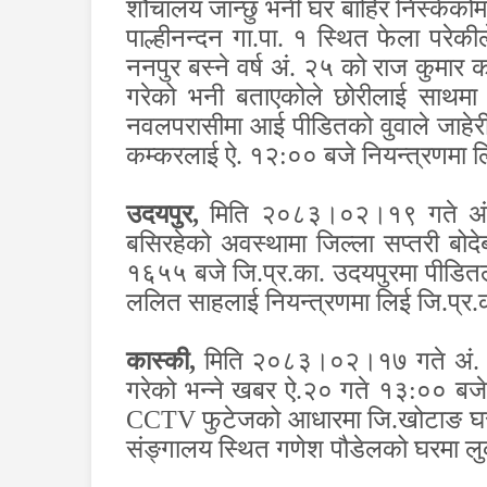
शौचालय जान्छु भनी घर बाहिर निस्के
पाल्हीनन्दन गा.पा. १ स्थित फेला परेक
ननपुर बस्ने वर्ष अं. २५ को राज कुमा
गरेको भनी बताएकोले छोरीलाई साथमा
नवलपरासीमा आई पीडितको वुवाले जाहेरी
कम्करलाई ऐ. १२:०० बजे नियन्त्रणमा 
उदयपुर
,
मिति २०८३।०२।१९ गते अं.१५
बसिरहेको अवस्थामा जिल्ला सप्तरी बो
१६५५ बजे जि.प्र.का. उदयपुरमा पीडितल
ललित साहलाई नियन्त्रणमा लिई जि.प्र.
कास्की
,
मिति २०८३।०२।१७ गते अं. १८:
गरेको भन्ने खबर ऐ.२० गते १३:०० बजे ज
CCTV
फुटेजको आधारमा जि.खोटाङ घर 
संङ्गालय स्थित गणेश पौडेलको घरमा लु