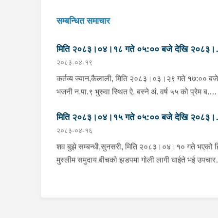
सम्बन्धित समाचार
मिति २०८३।०४।१८ गते ०५:०० बजे देखि २०८३।
२०८३-०४-१९
०४।१९ गते ०५:०० सम्मका मुख्य आपराधिक घटनाहर
।
कर्तव्य ज्यान,कैलाली, मिति २०८३।०३।२९ गते १७:०० बजे
भजनी न.पा.९ भुरुवा स्थित ऐ. बस्ने अं. वर्ष ५५ को प्रेम ब.
राजीलाई निजकै नाति नाता पर्ने ऐ. बस्ने वर्ष ३१ को गति राजी
मिति २०८३।०४।१५ गते ०५:०० बजे देखि २०८३।
सामान्य विवाद भई कुटपिट गरी ढाँडमा चोट लागी घाइते भई
२०८३-०४-१६
तत्काल सेति प्रादेशिक अस्पताल धनगढीमा लगि उपचार पश्
०४।१६ गते ०५:०० सम्मका मुख्य आपराधिक घटनाहर
ऐ. ३२ गते कैलाली अस्पतालको लागी रिफर गरी उक्त
।
शव बुझे सम्बन्धी,सुनसरी, मिति २०८३।०४।१० गते भएको हिन
अस्पतालबाट समेत मिति २०८३।०४।०४ गते भारतको
मुस्लीम समुदाय बीचको झडपमा गोली लागी घाईते भई उपचार
लखिमपुर भन्ने स्थानमा रिफर गरिएकोमा ऐ. ०४।१७ गते १९
क्रममा मृत्यु भएका देवानगंज गा.पा. ४ बस्ने वर्ष २४ को ओम
बजे उपचार पश्चात घर तर्फ ल्याई पुनःअक्सिजनको समस्याक
प्रकाश मेहता र देवानगंज गा.पा.३ बस्ने वर्ष २२ को जय प्रक
कारण प्रा.स्वा.के.भजनी कैलालीमा ल्याई ऐ. २०:०० बजे
मेहताको शव ऐ. १५ गते १६:५९ बजे कानूनी प्रकृया पुरा गरी
नवजीवन अस्पताल कैलाली रिफर गरेकोमा ऐ. ०४।१८ गते
पो.मा.को लागि कोशी अस्पताल विराटनगर पठाईएकोमा ऐ.१७