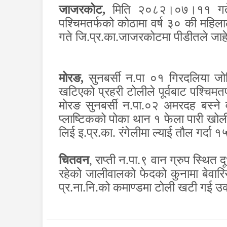
जाजरकोट
,
मिति २०८२।०७।११ गते
पश्‍चिमतर्फको कोठामा वर्ष ३० की मह
गते जि.प्र.का.जाजरकोटमा पीडीतले जाह
मोरङ
,
सुनबर्सी न.पा ०१ गिरदलिया ज
खटिएको प्रहरी टोलीले पूर्वबाट पश्चिमत
मोरङ सुनबर्सी न.पा.०२ अमरदह बस्ने व
प्लाष्टिकको पोका थान १ फेला पारी खोली 
लिई इ.प्र.का. रंगेलीमा ल्याई तौल गर्दा
चितवन
,
राप्ती न.पा.९ वान ग्रुप स्थित
रहेको जालीवालको फेदको कुनामा बेवारिस
प्र.ना.नि.को कमाण्डमा टोली खटी गई उ