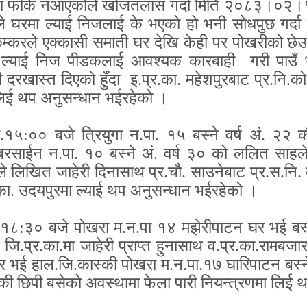
कोमा फर्कि नआएकोले खोजतलास गर्दा मिति २०८३।०२।
ीले घरमा ल्याई निजलाई के भएको हो भनी सोधपुछ गर्द
र कम्करले एक्कासी समाती घर देखि केही पर पोखरीको छ
 ल्याई निज पीडकलाई आवश्यक कारबाही गरी पाउँ 
 दरखास्त दिएको हुँदा इ.प्र.का. महेशपुरबाट प्र.नि.
लिई थप अनुसन्धान भईरहेको ।
:०० बजे त्रियुगा न.पा. १५ बस्ने वर्ष अं. २२ क
देबरसाईन न.पा. १० बस्ने अं. वर्ष ३० को ललित साह
े लिखित जाहेरी दिनासाथ प्र.चौ. साउनेबाट प्र.स.न
का. उदयपुरमा ल्याई थप अनुसन्धान भईरहेको ।
३० बजे पोखरा म.न.पा १४ मझेरीपाटन घर भई बस्ने व
ि.प्र.का.मा जाहेरी प्राप्त हुनासाथ व.प्र.का.रामबज
भई हाल.जि.कास्की पोखरा म.न.पा.१७ घारिपाटन बस्ने
की छिपी बसेको अवस्थामा फेला पारी नियन्त्रणमा लिई