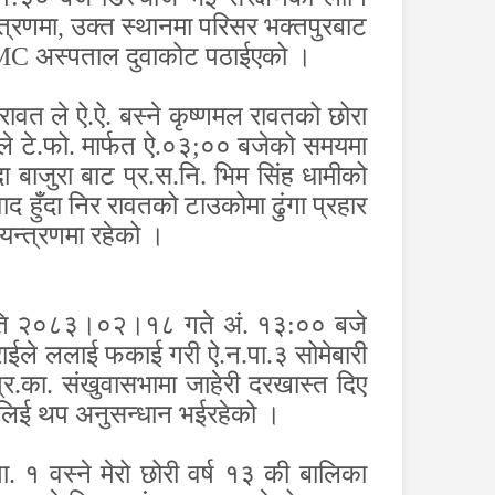
्त्रणमा
,
उक्त स्थानमा परिसर भक्तपुरबाट
MC
अस्पताल दुवाकोट पठाईएको ।
रावत ले ऐ.ऐ. बस्ने कृष्णमल रावतको छोरा
े टे.फो. मार्फत ऐ.०३
;
०० बजेको समयमा
दा बाजुरा बाट प्र.स.नि. भिम सिंह धामीको
द हुँदा निर रावतको टाउकोमा ढुंगा प्रहार
यन्त्रणमा रहेको ।
िति २०८३।०२।१८ गते अं. १३:०० बजे
राईले ललाई फकाई गरी ऐ.न.पा.३ सोमेबारी
.का. संखुवासभामा जाहेरी दरखास्त दिए
ा लिई थप अनुसन्धान भईरहेको ।
१ वस्ने मेरो छोरी वर्ष १३ की बालिका