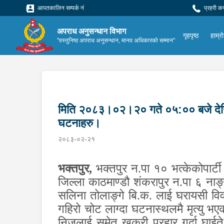
आपतकालिन सम्पर्क नं
प्रहरी क
अपराध अनुसन्धान विभाग
गृहपृष्ठ
हाम्रो
"वस्तुनिष्ठ अपराध अनुसन्धान, मानव अधिकारको सम्मान"
मिति २०८३।०२।२० गते ०५:०० बजे दे
घटनाहरु।
२०८३-०२-२१
भक्तपुर
,
भक्तपुर न.पा १० भत्केकोपार्टी
जिल्ला काठमाण्डौ शंकरापुर न.पा ६ नाङ्
सलिना तोलाङ्गे बि.क. लाई घरायसी विवा
गहिरो चोट लाग्दा घटनास्थलमै मृत्यु भए
निजलाई समेत खुकुरी प्रहार गर्दा घा