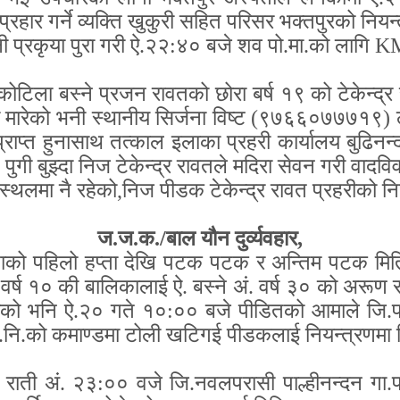
प्रहार गर्ने व्यक्ति खुकुरी सहित परिसर भक्तपुरको नियन
 प्रकृया पुरा गरी ऐ.२२:४० बजे शव पो.मा.को लागि
K
कोटिला बस्ने प्रजन रावतको छोरा बर्ष १९ को टेकेन्द्र 
री मारेको भनी स्थानीय सिर्जना विष्ट (९७६६०७७७१९) ल
प्राप्त हुनासाथ तत्काल इलाका प्रहरी कार्यालय बुढिनन्
गी बुझ्दा निज टेकेन्द्र रावतले मदिरा सेवन गरी वादविवा
्थलमा नै रहेको
,
निज पीडक टेकेन्द्र रावत प्रहरीको नि
ज.ज.क./बाल यौन दुर्व्यवहार
,
ाको पहिलो हप्ता देखि पटक पटक र अन्तिम पटक म
वर्ष १० की बालिकालाई ऐ. बस्ने अं. वर्ष ३० को अरूण 
ेको भनि ऐ.२० गते १०:०० बजे पीडितको आमाले जि.प्र
प्र.नि.को कमाण्डमा टोली खटिगई पीडकलाई नियन्त्रणम
ी अं. २३:०० वजे जि.नवलपरासी पाल्हीनन्दन गा.पा. 