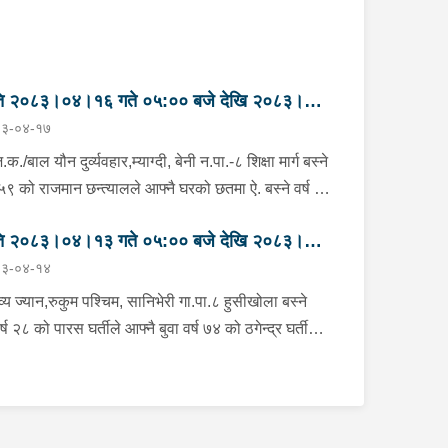
ति २०८३।०४।१६ गते ०५:०० बजे देखि २०८३।
३-०४-१७
।१७ गते ०५:०० सम्मका मुख्य आपराधिक घटनाहरु
क./बाल यौन दुर्व्यवहार,म्याग्दी, बेनी न.पा.-८ शिक्षा मार्ग बस्ने
ष ५९ को राजमान छन्त्यालले आफ्नै घरको छतमा ऐ. बस्ने वर्ष
की बालिकालाई चिया खुवाउने बहानमा पछाडिबाट स्तनमा
ति २०८३।०४।१३ गते ०५:०० बजे देखि २०८३।
ती बाल यौन दुरुपयोग सम्बन्धी कसुर गरेको भनी मिति
३-०४-१४
३।०४।१५ गते निजको आमाले जि.प्र.का.मा जाहेरी
।१४ गते ०५:०० सम्मका मुख्य आपराधिक घटनाहरु
ासाथ प्र.नि.को कमाण्डमा टोली खटी गई निज राजमान
व्य ज्यान,रुकुम पश्चिम, सानिभेरी गा.पा.८ हुसीखोला बस्ने
त्याललाई नियन्त्रणमा लिई जि.प्र.का.मा ल्याई मेडिकल
र्ष २८ को पारस घर्तीले आफ्नै बुवा वर्ष ७४ को ठगेन्द्र घर्तीलाई
जाँच गरी हिरासत कक्षमा राखेको, बालिकाको स्वास्थ्य
ीलो हतियार हँसियाले टाउकोको पछाडिको भागमा हानी
्था सामान्य रहेको, आफन्तको जिम्मा लगाई पठाएको, निज
ास्थलमै मृत्यु भएको भन्ने जानकारी प्राप्त हुनासाथ
मान छन्त्याललाई ऐ. १५ गते १७:०० बजे मुद्दा दर्ता भई थप
.चौ.सिम्लीबाट प्र.स.नि.र जि.प्र.का.बाट प्र.नि.को कमाण्डमा
सन्धान कार्य भइरहेको भनि मुद्दा शाखाबाट ऐ. १६ गते ११:१५
ी खटी गई निज पारस घर्तीलाई नियन्त्रणमा लिई