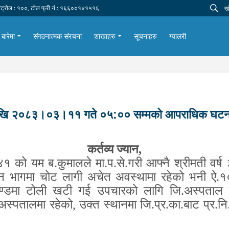
न्ट्रोल : १००, टोल फ्री नं.: १६६००१४१५१६
 बारेमा
संगठनात्मक संरचना
शाखाहरु
सूचनाहरु
ग्यालरी
ेखि २०८३।०३।११ गते ०५:०० सम्मको आपराधिक घटन
कर्तव्य ज्यान,
्ष ४१ को यम ब.कुमालले मा.प.से.गरी आफ्नै श्रीमती वर्
न्न भागमा चोट लागी अचेत अवस्थामा रहेको भनी ऐ.१०
ण्डमा टोली खटी गई उपचारको लागि जि.अस्पताल त
अस्पतालमा रहेको
,
उक्त स्थानमा जि.प्र.का.बाट प्र.
।