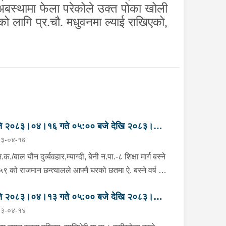
े अबस्थामा फेला परेकोले उक्त पोका खोली
को लागि प्र.चौ. मधुवनमा ल्याई राखिएको
,
ति २०८३।०४।१६ गते ०५:०० बजे देखि २०८३।
३-०४-१७
।१७ गते ०५:०० सम्मका मुख्य आपराधिक घटनाहरु
क./बाल यौन दुर्व्यवहार,म्याग्दी, बेनी न.पा.-८ शिक्षा मार्ग बस्ने
ष ५९ को राजमान छन्त्यालले आफ्नै घरको छतमा ऐ. बस्ने वर्ष
की बालिकालाई चिया खुवाउने बहानमा पछाडिबाट स्तनमा
ति २०८३।०४।१३ गते ०५:०० बजे देखि २०८३।
ती बाल यौन दुरुपयोग सम्बन्धी कसुर गरेको भनी मिति
३-०४-१४
३।०४।१५ गते निजको आमाले जि.प्र.का.मा जाहेरी
।१४ गते ०५:०० सम्मका मुख्य आपराधिक घटनाहरु
ासाथ प्र.नि.को कमाण्डमा टोली खटी गई निज राजमान