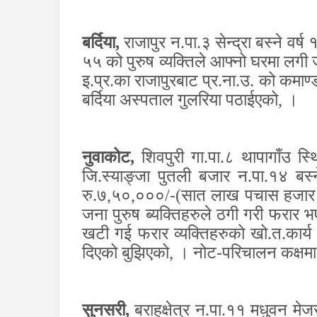
बर्दिया,
राजापुर न.पा.३ सेन्द्रा बस्ने वर
५५ को पुरुष व्यक्तिले आफ्नो घरमा लगी
इ.प्र.का राजापुरबाट प्र.ना.उ. को कमाण्
बर्दिया अस्पताल गुलरिया पठाईएको
,
।
नुवाकोट,
शिवपुरी गा.पा.८ थापागाँउ 
जि.स्याङ्जा पुतली बजार न.पा.१४ बस्
रु.७
,
५०
,
०००/-(सात लाख पचास हजार म
जना पुरुष ब्यक्तिहरुले ठगी गरी फरार भ
खटी गई फरार व्यक्तिहरुको खो.त.कार्य
दिएको बुझिएको
,
। नोट-परिचालन कक्षमा 
सुनसरी,
बराहक्षेत्र न.पा.११ मधुवन म