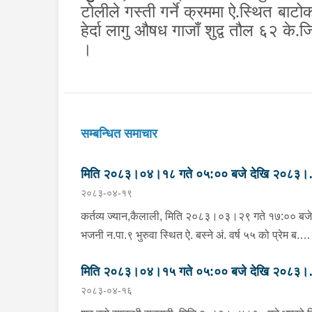
टोलीले गस्ती गर्ने क्रममा ऐ.स्थित बाट
हेर्दा लागु औषध गाजाँ शुद्व तौल ६२ के
।
सम्बन्धित समाचार
मिति २०८३।०४।१८ गते ०५:०० बजे देखि २०८३।
२०८३-०४-१९
०४।१९ गते ०५:०० सम्मका मुख्य आपराधिक घटनाहर
।
कर्तव्य ज्यान,कैलाली, मिति २०८३।०३।२९ गते १७:०० बजे
भजनी न.पा.९ भुरुवा स्थित ऐ. बस्ने अं. वर्ष ५५ को प्रेम ब.
राजीलाई निजकै नाति नाता पर्ने ऐ. बस्ने वर्ष ३१ को गति राजी
मिति २०८३।०४।१५ गते ०५:०० बजे देखि २०८३।
सामान्य विवाद भई कुटपिट गरी ढाँडमा चोट लागी घाइते भई
२०८३-०४-१६
तत्काल सेति प्रादेशिक अस्पताल धनगढीमा लगि उपचार पश्
०४।१६ गते ०५:०० सम्मका मुख्य आपराधिक घटनाहर
ऐ. ३२ गते कैलाली अस्पतालको लागी रिफर गरी उक्त