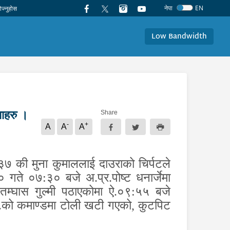
नेपा
EN
Low Bandwidth
ाहरु ।
Share
-
+
A
A
A
ष ३७ की मुना कुमाललाई दाउराको चिर्पटले
 गते ०७:३० बजे अ.प्र.पोष्ट धनार्जेमा
म्घास गुल्मी पठाएकोमा ऐ.०९:५५ बजे
नि.को कमाण्डमा टोली खटी गएको
,
कुटपिट