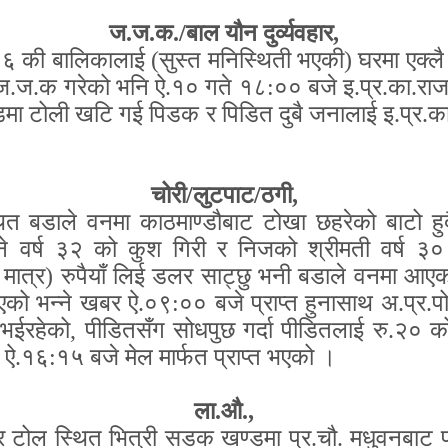
ज.ज.क./बाल यौन दुर्व्यवहार,
्ष १६ की बालिकालाई (सुस्त मनिस्थिती भएकी) घरमा एक्लै
 ज.ज.क गरेको भनि ऐ.१० गते १८:०० बजे इ.प्र.का.राजाप
डमा टोली खटि गई पिडक र पिडित दुबै जनालाई इ.प्र.का.र
चोरी/लुटपाट/ठगी,
स्थित बडाले वनमा काठमाण्डौबाट टोखा छहरेको बाटो
ने वर्ष ३२ को कुश गिरी र निजको श्रीमती वर्ष ३
ात्र) रुपैयाँ लिई डलर साट्छु भनी बडाले वनमा आ
एको भन्ने खबर ऐ.०९:०० बजे प्राप्त हुनासाथ अ.प्र.प
 भईरहेको
,
पीडितसँग सोधपुछ गर्दा पीडितलाई रु.२०
ऐ.१६:१५ बजे मेल मार्फत प्राप्त भएको ।
ला.औ.,
ेजर टोल स्थित भित्री सडक खण्डमा प्र.चौ. मधुवनबाट 