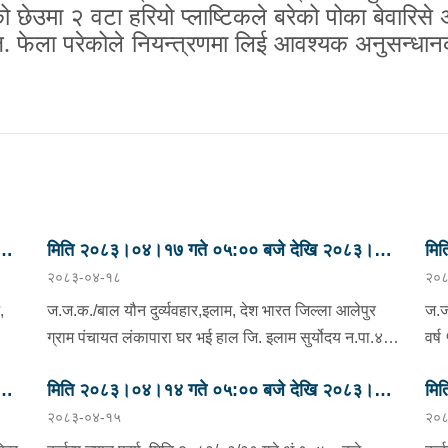
ोको छेउमा २ वटा हरियो प्लाष्टिकले बरेको पोका बेवारिस
.जि. फेला परेकोले नियन्त्रणमा लिई आवश्यक अनुसन्धान
मिति २०८३।०४।१७ गते ०५:०० बजे देखि २०८३।
मि
२०८३-०४-१८
२०८
ु
०४।१८ गते ०५:०० सम्मका मुख्य आपराधिक घटनाहरु
०४
।
।
,
ज.ज.क./बाल यौन दुर्व्यवहार,इलाम, देश भारत जिल्ला आलेपुर
ज.ज.
ग्राम पंचायत लंकापारा घर भई हाल जि. इलाम सुर्योदय न.पा.४
वर्
ले
तकपत फुफुको घरमा बस्दै गरेकी अं. वर्ष १७ की बालिकालाई
१६ 
मिति २०८३।०४।१४ गते ०५:०० बजे देखि २०८३।
मि
घरमा कोही नभएको अवस्थामा ऐ.०४।१६ गते अं.१६:३० ऐ.
समा
२०८३-०४-१५
२०८
चात
ु
सुर्योदय न.पा.४ तकपत बस्ने अं.वर्ष ५६ को बिर बहादुर लेप्चाले
०४।१५ गते ०५:०० सम्मका मुख्य आपराधिक घटनाहरु
२०८
०४
बाल यौन दुरुपयोग गर्दा हो-हल्ला गरि छिमेकी आएको देखी बिर
दिन